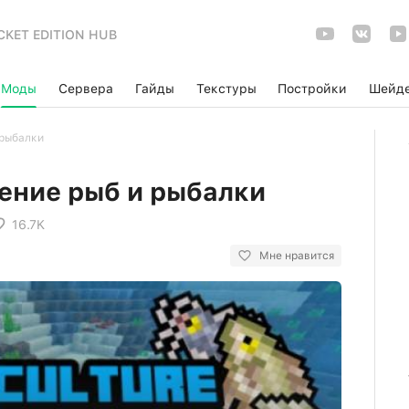
CKET EDITION HUB
Моды
Сервера
Гайды
Текстуры
Постройки
Шейд
 рыбалки
ение рыб и рыбалки
16.7K
Мне нравится