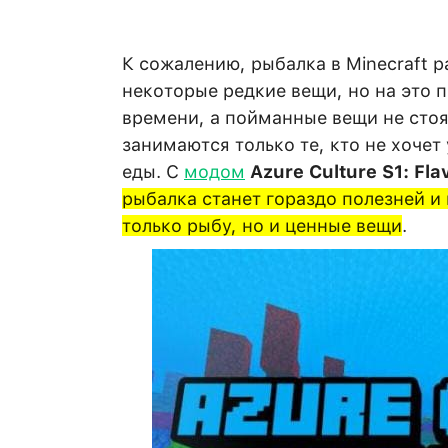
К сожалению, рыбалка в Minecraft р
некоторые редкие вещи, но на это 
времени, а пойманные вещи не стоя
занимаются только те, кто не хочет
еды. С
модом
Azure Culture S1: Fla
рыбалка станет гораздо полезней и
только рыбу, но и ценные вещи
.