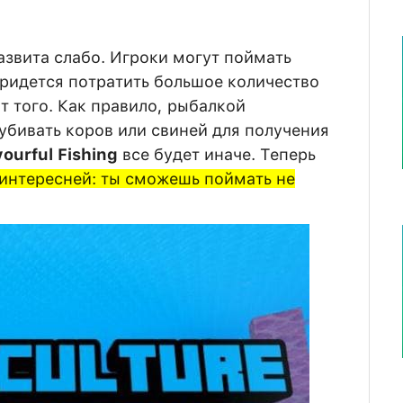
азвита слабо. Игроки могут поймать
придется потратить большое количество
т того. Как правило, рыбалкой
 убивать коров или свиней для получения
vourful Fishing
все будет иначе. Теперь
 интересней: ты сможешь поймать не