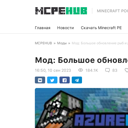
MINECRAFT PO
Главная
Новости
Скачать Minecraft PE
MCPEHUB
»
Моды
»
Мод: Большое обновление рыб и
Мод: Большое обновл
16:50, 10 сен 2023
184.1K
83