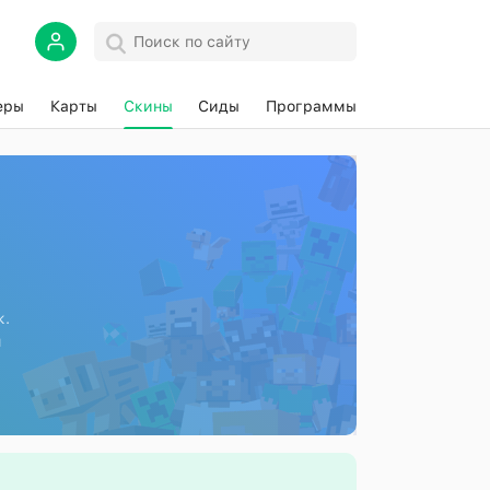
еры
Карты
Скины
Сиды
Программы
к.
я