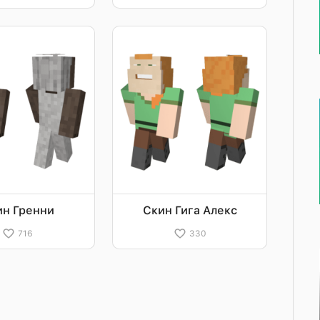
ин Гренни
Скин Гига Алекс
716
330