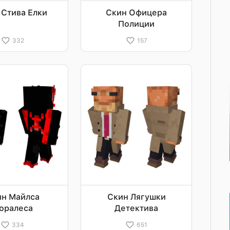
 Стива Елки
Скин Офицера
Полиции
332
157
ин Майлса
Скин Лягушки
оралеса
Детектива
334
651