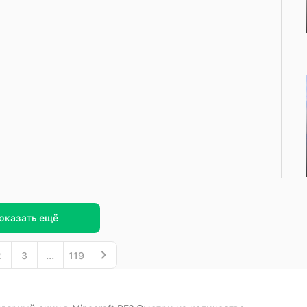
оказать ещё
2
3
...
119