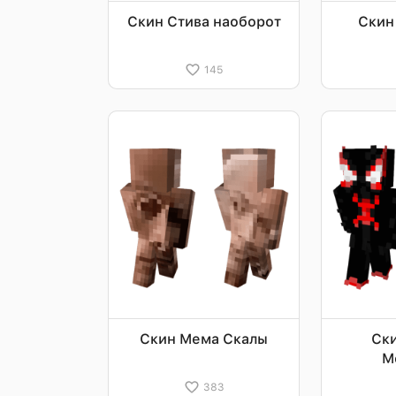
Скин Стива наоборот
Скин
145
Скин Мема Скалы
Ск
М
383