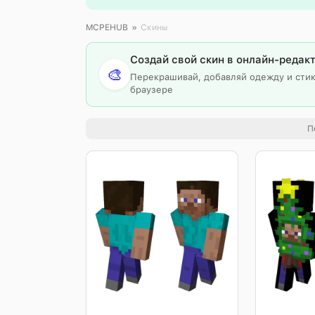
MCPEHUB
»
Скины
Создай свой скин в онлайн-редак
🎨
Перекрашивай, добавляй одежду и сти
браузере
П