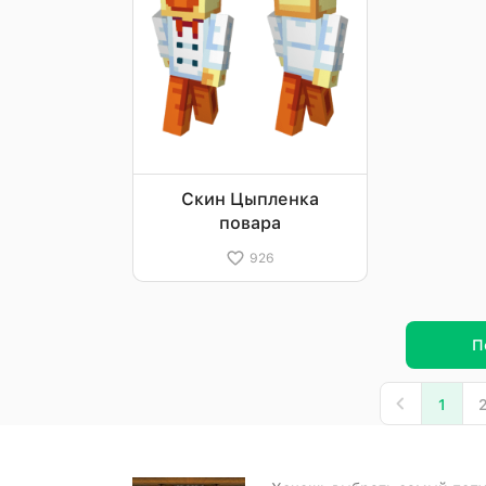
Скин Цыпленка
повара
926
П
1