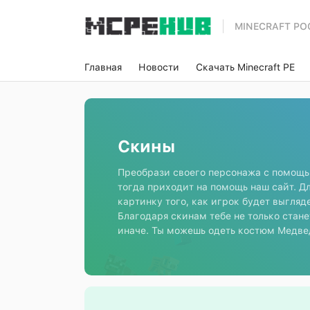
MINECRAFT PO
Главная
Новости
Скачать Minecraft PE
Скины
Преобрази своего персонажа с помощь
тогда приходит на помощь наш сайт. Д
картинку того, как игрок будет выгляд
Благодаря скинам тебе не только стане
иначе. Ты можешь одеть костюм Медвед