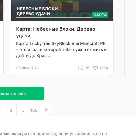
Карта: Небесные блоки. Дерево
удачи
Карта LuckyTree SkyBlock для Minecraft PE
- это игра, в которой тебе нужно выжить и
дойти до Края....
30 июл 2026
35
17.7K
оказать ещё
2
3
...
158
 можешь играть в одиночку, если установишь ее на