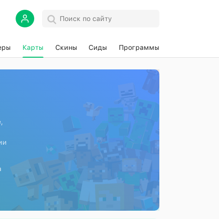
еры
Карты
Скины
Сиды
Программы
,
ии
а