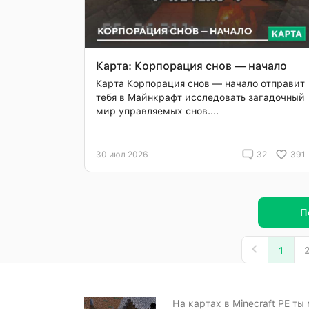
Карта: Корпорация снов — начало
Карта Корпорация снов — начало отправит
тебя в Майнкрафт исследовать загадочный
мир управляемых снов....
30 июл 2026
32
391
П
1
На картах в Minecraft PE ты