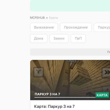
MCPEHUB
»
Карты
Выживание
Прохождение
Парку
Дома
Замки
ПвП
П
Карта: Паркур 3 на 7