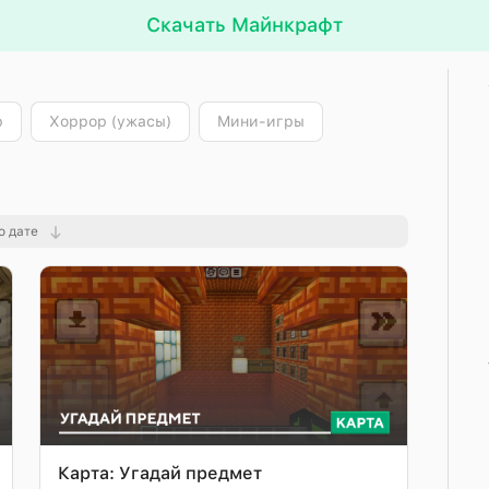
Скачать Майнкрафт
р
Хоррор (ужасы)
Мини-игры
о дате
Карта: Угадай предмет