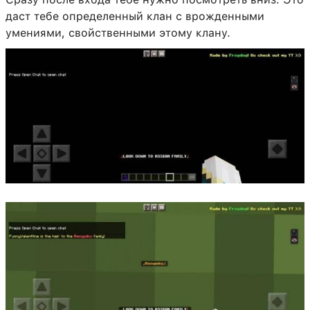
даст тебе определенный клан с врожденными
умениями, свойственными этому клану.