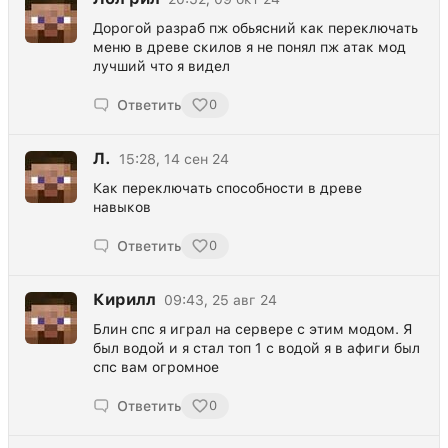
Дорогой разраб пж обьясний как переключать
меню в древе скилов я не понял пж атак мод
лучший что я видел
Ответить
0
Л.
15:28, 14 сен 24
Как переключать способности в древе
навыков
Ответить
0
Кирилл
09:43, 25 авг 24
Блин спс я играл на сервере с этим модом. Я
был водой и я стал топ 1 с водой я в афиги был
спс вам огромное
Ответить
0