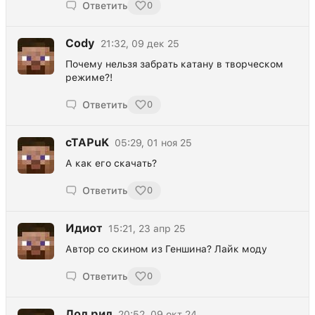
Ответить
0
Cody
21:32, 09 дек 25
Почему нельзя забрать катану в творческом
режиме?!
Ответить
0
cTAPuK
05:29, 01 ноя 25
А как его скачать?
Ответить
0
Идиот
15:21, 23 апр 25
Автор со скином из Геншина? Лайк моду
Ответить
0
Лол рил
20:52, 09 окт 24