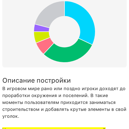
Сосновые ступени
134:0
214
Обсидиан
49:0
144
Вода (неподвижная)
9:0
61
Высокая трава
31:1
57
Кварцевый пилон
155:2
55
Лианы
106:0
52
Ступени из каменного кирпича
109:0
48
Описание постройки
Гладкий песчаник
24:2
40
В игровом мире рано или поздно игроки доходят до
Белое окрашенное стекло
95:0
40
проработки окружения и поселений. В такие
Кирпичные ступени
108:0
31
моменты пользователям приходится заниматься
строительством и добавлять крутые элементы в свой
Факел
50:0
26
уголок.
Рельсы
66:0
24