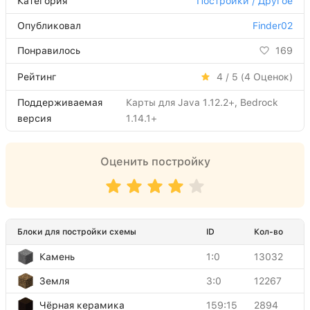
Категория
Постройки / Другое
Опубликовал
Finder02
Понравилось
169
Рейтинг
4 / 5 (
4
Оценок)
Поддерживаемая
Карты для Java 1.12.2+, Bedrock
версия
1.14.1+
Оценить постройку
Блоки для постройки схемы
ID
Кол-во
Камень
1:0
13032
Земля
3:0
12267
Чёрная керамика
159:15
2894