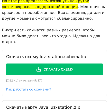
На этот раз предлагаем взглянуть на крутой
Лестница
65:0
22
экземпляр железнодорожной станции
. Место очень
Белая шерсть
35:0
20
красивое и проработанное. Все элементы, детали и
другие моменты смотрятся сбалансированно.
Настенная табличка
68:0
12
Чёрная шерсть
35:15
10
Внутри есть комнатки разных размеров, чтобы
можно было делать все что угодно. Идеально для
Красный факел (вкл.)
76:0
8
старта.
Нажимные рельсы
28:0
4
Красная шерсть
35:14
4
Скачать схему luz-station.schematic
Железная дверь
71:0
2
СКАЧАТЬ СХЕМУ
Сундук
54:0
1
[7.82 Kb] скачиваний: 177
Как работать со схемами?
Скачать карту Java luz-station.zip