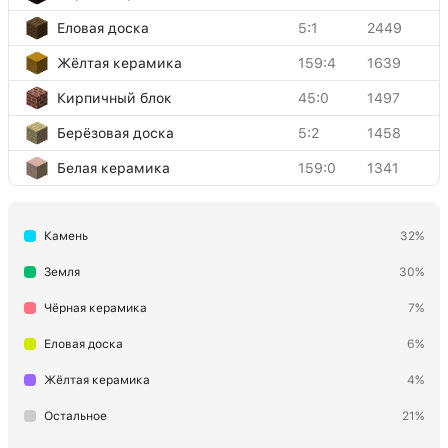
Еловая доска
5:1
2449
Жёлтая керамика
159:4
1639
Кирпичный блок
45:0
1497
Берёзовая доска
5:2
1458
Белая керамика
159:0
1341
Оранжевая керамика
159:1
1157
Камень
32%
Кварцевые ступени
156:0
618
Дубовый забор
85:0
356
Земля
30%
Двойная каменная плита
43:0
352
Чёрная керамика
7%
Дёрн
2:0
308
Еловая доска
6%
Светокамень
89:0
286
Жёлтая керамика
4%
Стекло
20:0
227
Остальное
21%
Электрические рельсы
27:0
215