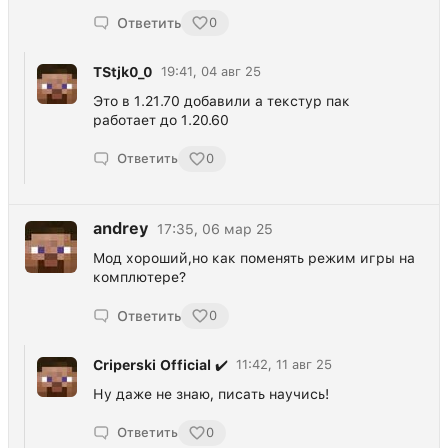
Ответить
0
TStjk0_0
19:41, 04 авг 25
Это в 1.21.70 добавили а текстур пак
работает до 1.20.60
Ответить
0
andrey
17:35, 06 мар 25
Мод хороший,но как поменять режим игры на
комплютере?
Ответить
0
Criperski Official ✔️
11:42, 11 авг 25
Ну даже не знаю, писать научись!
Ответить
0