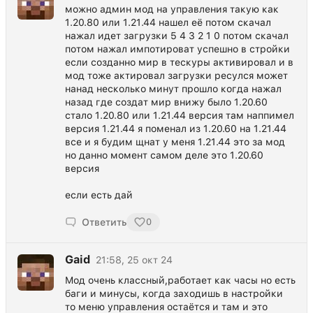
можно админ мод на управления такую как
1.20.80 или 1.21.44 нашел её потом скачал
нажал идет загрузки 5 4 3 2 1 0 потом скачал
потом нажал импотироват успешно в стройки
если созданно мир в тескуры активировал и в
мод тоже актировал загрузки ресулся может
нанад несколько минут прошло когда нажал
назад где создат мир внижу было 1.20.60
стало 1.20.80 или 1.21.44 версия там наппимел
версия 1.21.44 я поменал из 1.20.60 на 1.21.44
все и я будим щнат у меня 1.21.44 это за мод
но данно момент самом деле это 1.20.60
версия
если есть дай
Ответить
0
Gaid
21:58, 25 окт 24
Мод очень классный,работает как часы но есть
баги и минусы, когда заходишь в настройки
то меню управления остаётся и там и это