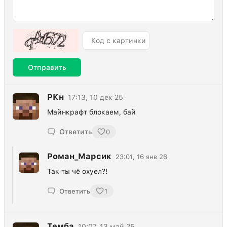
Отправить
РКн
17:13, 10 дек 25
Майнкрафт блокаем, бай
Ответить
0
Роман_Марсик
23:01, 16 янв 26
Так ты чё oxyeл?!
Ответить
1
Темба
10:07, 13 май 25