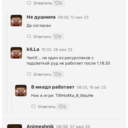
Ответить
0
Не душнила
08:29, 12 июл 23
Да согласен
Ответить
0
kILLa
10:33, 28 июл 23
Чел☠️... не один из ресурспаков с
подсветкой руд не работает после 1.18.30
Ответить
0
В мкедл работает
08:33, 16 авг 23
Ник в игре: T9IHo4Ka_B_MauHe
Ответить
0
Animeshnik
06:38, 07 июл 23