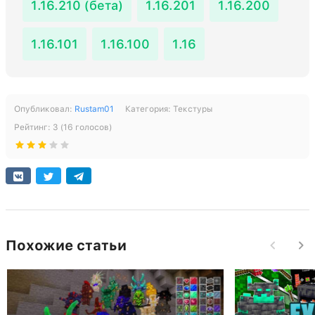
1.16.210 (бета)
1.16.201
1.16.200
1.16.101
1.16.100
1.16
Опубликовал:
Rustam01
Категория:
Текстуры
Рейтинг:
3
(
16
голосов)
Похожие статьи