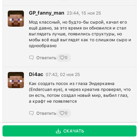
GP_fanny_man
23:44, 15 ноя 25
Мод классный, но будто-бы сырой, качал его
ещё давно, за это время он обновился и стал
выглядеть лучше, появились структуры, но
мобы всё ещё выглядят как то слишком сыро и
однообразно
Ответить
0
Di4ac
07:42, 02 ноя 25
Как создать посох из глаза Эндеркаяна
(Endercuan eye), я через креатив проверял, что
он есть, потом создал новый мир, выбил глаз,
а крафт не появляется
Ответить
0
А
12:54, 09 сен 25
СКАЧАТЬ
А как уран в слиток переплавить?