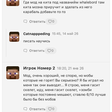
Где мод на кита под названийм whalebord там
кита мозна приручит и зделать из него
карабаль добавьте пз пз
Ответить
0
Catnapppeding
15:45, 14 май 26
писать научись
Ответить
0
Игрок Номер 2
18:20, 21 янв 26
Мод, очень хороший, не спорю, но мобы
которые не горят! Вы серьезно? Я бы играл но
меня так они выводят... Я строю, меня гасит
скелет, иду, меня гасит скелет, +зомби
которые постоянно мешают, ставлю 6/10 лучше
было бы без мобов
Ответить
0