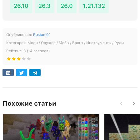
26.10
26.3
26.0
1.21.132
Опубликовал:
Rustam01
Категория:
Моды / Оружие / Мобы / Броня / Инструменты / Руды
Рейтинг:
3
(
14
голосов)
Похожие статьи