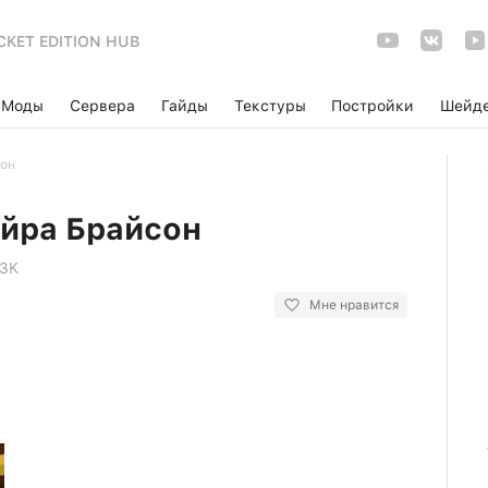
CKET EDITION HUB
Моды
Сервера
Гайды
Текстуры
Постройки
Шейд
сон
йра Брайсон
.3K
Мне нравится