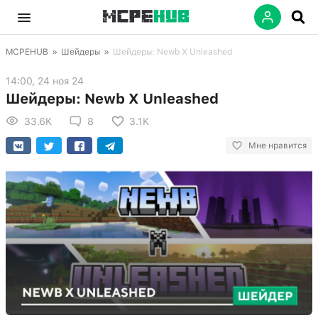
MCPEHUB
»
Шейдеры
»
Шейдеры: Newb X Unleashed
14:00, 24 ноя 24
Шейдеры: Newb X Unleashed
33.6K
8
3.1K
Мне нравится