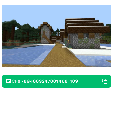
Сид:
-8948892478814681109