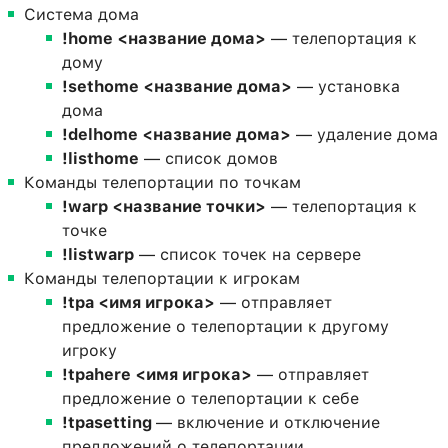
Система дома
!home <название дома>
— телепортация к
дому
!sethome <название дома>
— установка
дома
!delhome <название дома>
— удаление дома
!listhome
— список домов
Команды телепортации по точкам
!warp <название точки>
— телепортация к
точке
!listwarp
— список точек на сервере
Команды телепортации к игрокам
!tpa <имя игрока>
— отправляет
предложение о телепортации к другому
игроку
!tpahere <имя игрока>
— отправляет
предложение о телепортации к себе
!tpasetting
— включение и отключение
предложений о телепортации