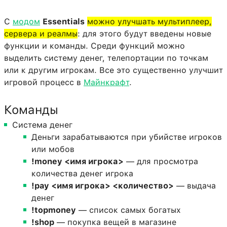
С
модом
Essentials
можно улучшать мультиплеер,
сервера и реалмы
: для этого будут введены новые
функции и команды. Среди функций можно
выделить систему денег, телепортации по точкам
или к другим игрокам. Все это существенно улучшит
игровой процесс в
Майнкрафт
.
Команды
Система денег
Деньги зарабатываются при убийстве игроков
или мобов
!money <имя игрока>
— для просмотра
количества денег игрока
!pay <имя игрока> <количество>
— выдача
денег
!topmoney
— список самых богатых
!shop
— покупка вещей в магазине