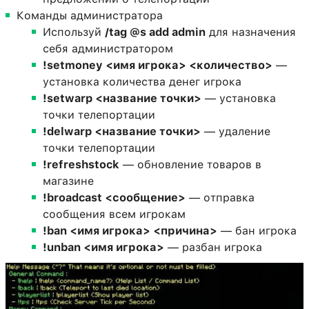
Команды администратора
Используй
/tag @s add admin
для назначения
себя администратором
!setmoney <имя игрока> <количество>
—
установка количества денег игрока
!setwarp <название точки>
— установка
точки телепортации
!delwarp <название точки>
— удаление
точки телепортации
!refreshstock
— обновление товаров в
магазине
!broadcast <сообщение>
— отправка
сообщения всем игрокам
!ban <имя игрока> <причина>
— бан игрока
!unban <имя игрока>
— разбан игрока