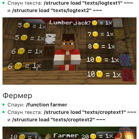
Спаун текста:
/structure load "texts/logtext1" ~~~
и
/structure load "texts/logtext2" ~~~
Фермер
Спаун:
/function farmer
Спаун текста:
/structure load "texts/croptext1" ~~~
и
/structure load "texts/croptext2" ~~~