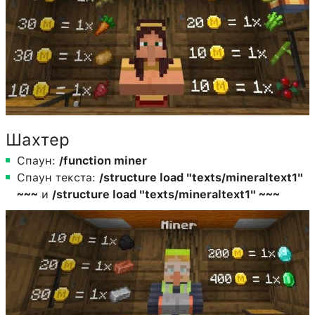
Шахтер
Спаун:
/function miner
Спаун текста:
/structure load "texts/mineraltext1"
~~~
и
/structure load "texts/mineraltext1" ~~~