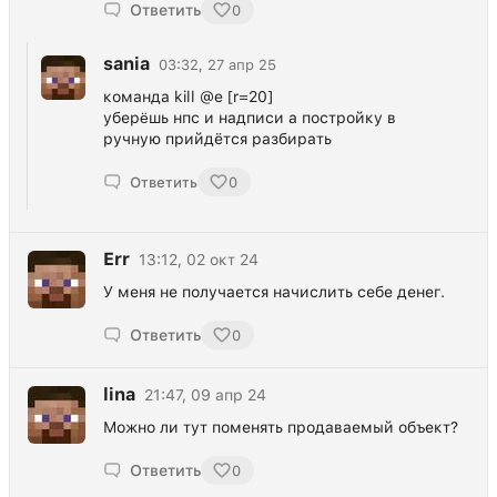
Ответить
0
sania
03:32, 27 апр 25
команда kill @e [r=20]
уберëшь нпс и надписи а постройку в
ручную прийдётся разбирать
Ответить
0
Err
13:12, 02 окт 24
У меня не получается начислить себе денег.
Ответить
0
lina
21:47, 09 апр 24
Можно ли тут поменять продаваемый объект?
Ответить
0