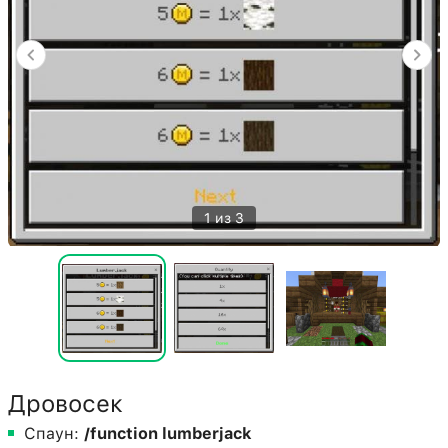
1 из 3
Дровосек
Спаун:
/function lumberjack