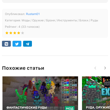
Опубликовал:
Rustam01
Категория:
Моды / Оружие / Броня / Инструменты / Блоки / Руды
Рейтинг:
4
(
33
голосов)
Похожие статьи