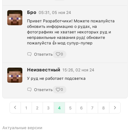
Бро
05:31, 05 ноя 24
Привет Разработчики! Можете пожалуйста
обновить информацию о рудах, на
фотографиях не хватает некоторых руд и
неправильные названия руд( обновите
пожалуйста 👍 мод супур-пупер
Ответить
0
Неизвестный
15:26, 02 ноя 24
У руд не работает подсветка
Ответить
0
1
2
3
4
5
6
7
8
Актуальные версии