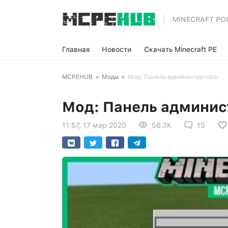
MINECRAFT PO
Главная
Новости
Скачать Minecraft PE
MCPEHUB
»
Моды
»
Мод: Панель администратора
Мод: Панель админис
11:57, 17 мар 2020
56.3K
15