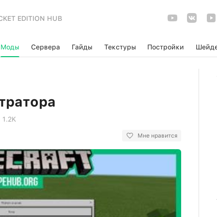
CKET EDITION HUB
Моды
Сервера
Гайды
Текстуры
Постройки
Шейд
тратора
1.2K
Мне нравится