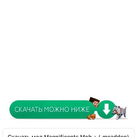
Скачать мод Magnificents Mob + (.mcaddon)