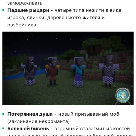
замораживать
Падшие рыцари
- четыре типа нежити в виде
игрока, свинки, деревенского жителя и
разбойника
Потерянная душа
- новый призываемый моб
(заклинание некроманта)
Большой бивень
- огромный сталагмит из костей
и песка души, который наносит небольшой урон и