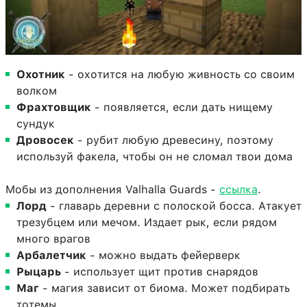
Охотник
- охотится на любую живность со своим
волком
Фрахтовщик
- появляется, если дать нищему
сундук
Дровосек
- рубит любую древесину, поэтому
используй факела, чтобы он не сломал твои дома
Мобы из дополнения Valhalla Guards -
ссылка
.
Лорд
- главарь деревни с полоской босса. Атакует
трезубцем или мечом. Издает рык, если рядом
много врагов
Арбалетчик
- можно выдать фейерверк
Рыцарь
- использует щит против снарядов
Маг
- магия зависит от биома. Может подбирать
тотемы