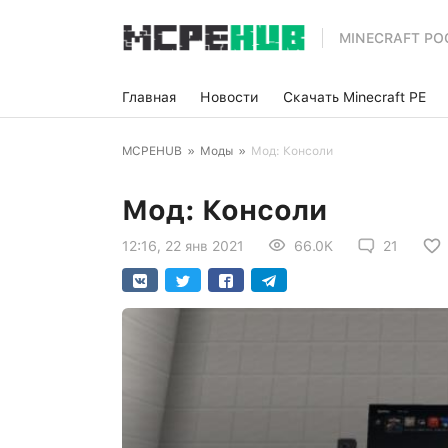
MINECRAFT PO
Главная
Новости
Скачать Minecraft PE
MCPEHUB
»
Моды
»
Мод: Консоли
Мод: Консоли
12:16, 22 янв 2021
66.0K
21