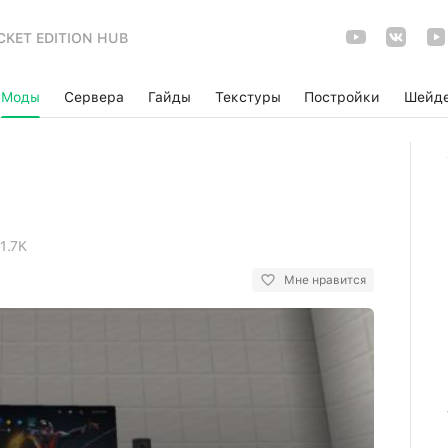
CKET EDITION HUB
Моды
Сервера
Гайды
Текстуры
Постройки
Шейд
1.7K
Мне нравится