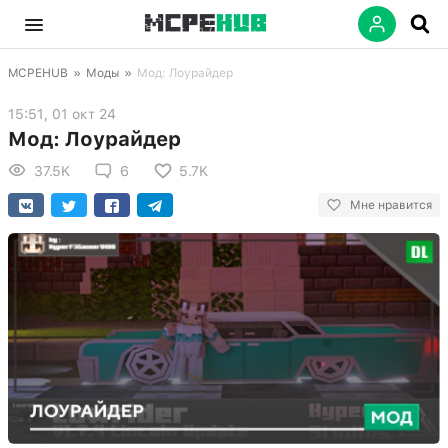
MCPEHUB
»
Моды
»
Мод: Лоурайдер
15:51, 01 окт 24
Мод: Лоурайдер
37.5K
6
5.7K
Мне нравится