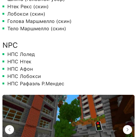
Нтек Рекс (скин)
Лобокси (скин)
Голова Маршмелло (скин)
Тело Маршмелло (скин)
NPC
НПС Лолед
НПС Нтек
НПС Афон
НПС Лобокси
НПС Рафаэль Р.Мендес