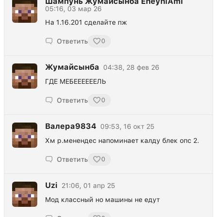
Шампунь Жумайсынба EneyniAmi
05:16, 03 мар 26
На 1.16.201 сделайте пж
Ответить
0
Жумайсынба
04:38, 28 фев 26
ГДЕ МЕБЕЕЕЕЕЕЛЬ
Ответить
0
Валера9834
09:53, 16 окт 25
Хм р.менендес напоминает калду блек опс 2.
Ответить
0
Uzi
21:06, 01 апр 25
Мод классный но машины не едут