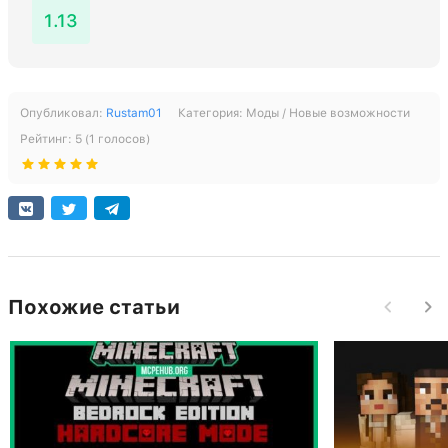
1.13
Опубликовал:
Rustam01
Категория:
Моды / Новые возможности
Рейтинг:
5
(
1
голосов)
Похожие статьи