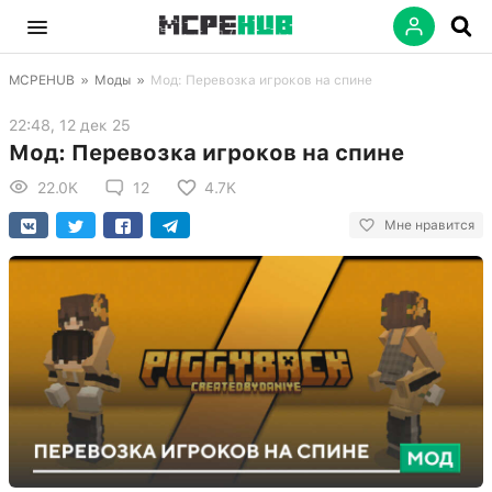
MCPEHUB
»
Моды
»
Мод: Перевозка игроков на спине
22:48, 12 дек 25
Мод: Перевозка игроков на спине
22.0K
12
4.7K
Мне нравится