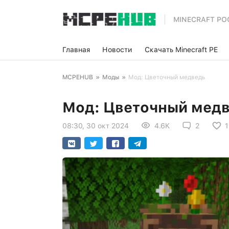
MINECRAFT PO
Главная
Новости
Скачать Minecraft PE
MCPEHUB
»
Моды
»
Мод: Цветочный медведь
Мод: Цветочный мед
08:30, 30 окт 2024
4.6K
2
1