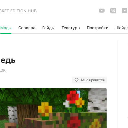
CKET EDITION HUB
Моды
Сервера
Гайды
Текстуры
Постройки
Шейд
ведь
.0K
Мне нравится