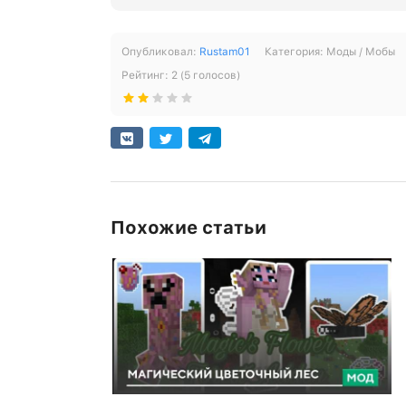
Опубликовал:
Rustam01
Категория:
Моды / Мобы
Рейтинг:
2
(
5
голосов)
Похожие статьи