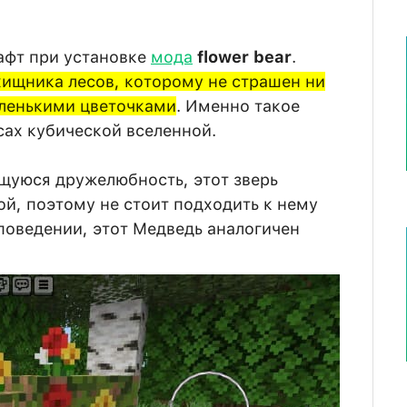
афт при установке
мода
flower bear
.
хищника лесов, которому не страшен ни
иленькими цветочками
. Именно такое
сах кубической вселенной.
щуюся дружелюбность, этот зверь
ой, поэтому не стоит подходить к нему
 поведении, этот Медведь аналогичен