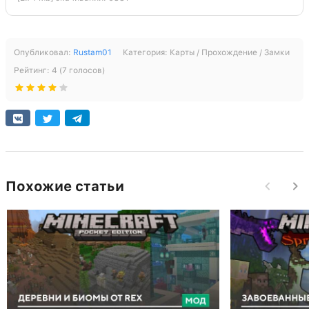
Опубликовал:
Rustam01
Категория:
Карты / Прохождение / Замки
Рейтинг:
4
(
7
голосов)
Похожие статьи