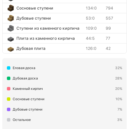
Сосновые ступени
134:0
794
Дубовые ступени
53:0
557
Ступени из каменного кирпича
109:0
99
Плита из каменного кирпича
44:5
77
Дубовая плита
126:0
42
Еловая плита
126:1
35
Еловая доска
32%
Магмовый блок
213:0
5
Двойная каменнокирпичная
Дубовая доска
28%
43:5
3
плита
Каменный кирпич
20%
Сосновые ступени
10%
Дубовые ступени
7%
Остальное
3%