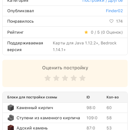
Категория
Постройки / Другое
Опубликовал
Finder02
Понравилось
174
Рейтинг
0 / 5 (
0
Оценок)
Поддерживаемая
Карты для Java 1.12.2+, Bedrock
версия
1.14.1+
Оценить постройку
Блоки для постройки схемы
ID
Кол-во
Каменный кирпич
98:0
60
Ступени из каменного кирпича
109:0
58
Адский камень
87:0
53