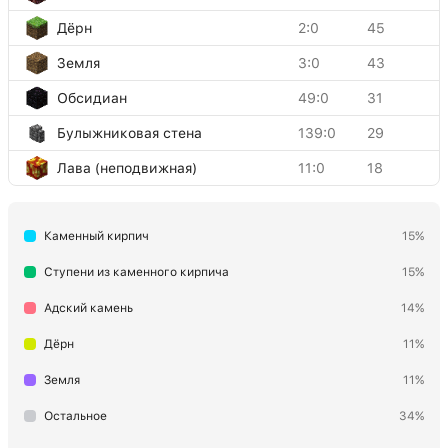
Дёрн
2:0
45
Земля
3:0
43
Обсидиан
49:0
31
Булыжниковая стена
139:0
29
Лава (неподвижная)
11:0
18
Блок портала Нижнего мира
90:0
12
Каменный кирпич
15%
Оранжевое окрашенное стекло
95:1
12
Блок адского кирпича
112:0
10
Ступени из каменного кирпича
15%
Травяная тропинка
208:0
9
Адский камень
14%
Гравий
13:0
6
Дёрн
11%
Огонь
51:0
4
Земля
11%
Гранит
1:1
1
Остальное
34%
Кувшинка
111:0
1