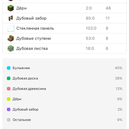
Дёрн
2:0
48
Дубовый забор
85:0
11
Стеклянная панель
102:0
9
Дубовые ступени
53:0
8
Дубовая листва
18:0
6
Книжный шкаф
47:0
6
Булыжник
40%
Факел
50:0
6
Деревянная нажимная пластина
72:0
5
Дубовая доска
28%
Булыжниковые ступени
67:0
3
Дубовая древесина
12%
Кровать
26:0
2
Дёрн
9%
Дубовая дверь
64:0
2
Дубовый забор
2%
Дубовые ворота
107:0
1
Остальное
9%
Сундук-ловушка
146:0
1