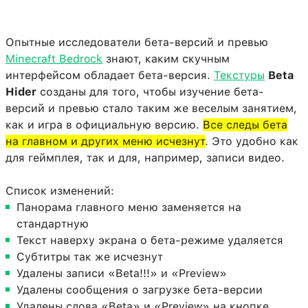
Опытные исследователи бета-версий и превью
Minecraft Bedrock
знают, каким скучным
интерфейсом обладает бета-версия.
Текстуры
Beta
Hider
созданы для того, чтобы изучение бета-
версий и превью стало таким же веселым занятием,
как и игра в официальную версию.
Все следы бета
на главном и других меню исчезнут
. Это удобно как
для геймплея, так и для, например, записи видео.
Список изменений:
Панорама главного меню заменяется на
стандартную
Текст наверху экрана о бета-режиме удаляется
Субтитры так же исчезнут
Удалены записи «Beta!!!» и «Preview»
Удалены сообщения о загрузке бета-версии
Удалены слова «Beta» и «Preview» на кнопке