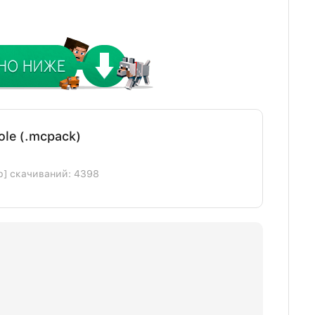
ole (.mcpack)
b] скачиваний: 4398