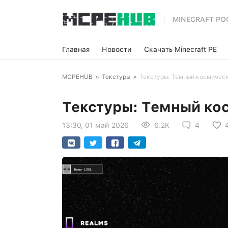
MINECRAFT PO
Главная
Новости
Скачать Minecraft PE
MCPEHUB
»
Текстуры
»
Текстуры: Темный космичес
Текстуры: Темный ко
13:30, 01 май 2026
6.2K
4