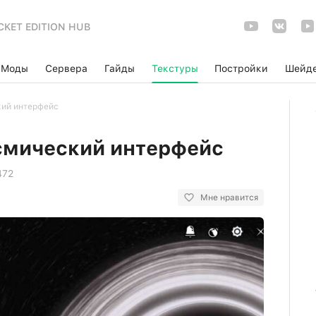
CKET EDITION HUB
Моды
Сервера
Гайды
Текстуры
Постройки
Шейд
кий интерфейс
смический интерфейс
472
Мне нравится