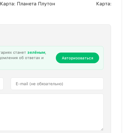
Карта: Планета Плутон
Карта: Особня
тариях станет
зелёным
,
домления об ответах и
Авторизоваться