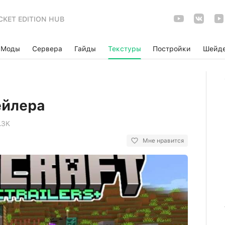
CKET EDITION HUB
Моды
Сервера
Гайды
Текстуры
Постройки
Шейд
ейлера
.3K
Мне нравится