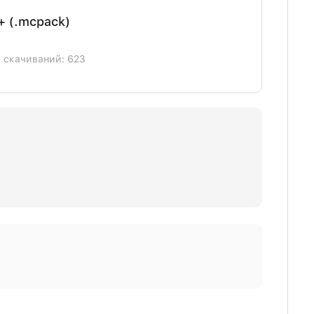
+ (.mcpack)
] скачиваний: 623