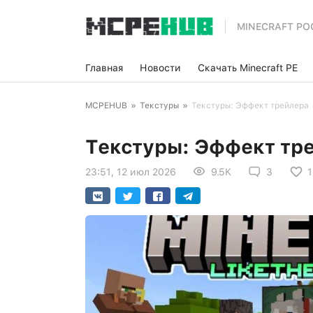
MINECRAFT PO
Главная
Новости
Скачать Minecraft PE
MCPEHUB
»
Текстуры
»
Текстуры: Эффект трейлера
Текстуры: Эффект тр
23:51, 12 июл 2026
9.5K
3
1