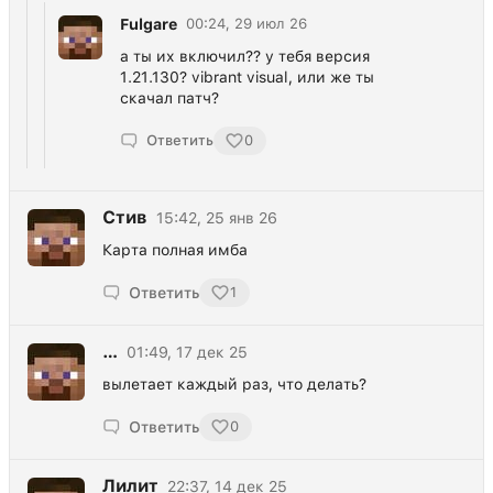
Fulgare
00:24, 29 июл 26
а ты их включил?? у тебя версия
1.21.130? vibrant visual, или же ты
скачал патч?
Ответить
0
Стив
15:42, 25 янв 26
Карта полная имба
Ответить
1
…
01:49, 17 дек 25
вылетает каждый раз, что делать?
Ответить
0
Лилит
22:37, 14 дек 25