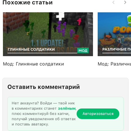
Похожие статьи
Мод: Глиняные солдатики
Мод: Различн
Оставить комментарий
Нет аккаунта? Войди — твой ник
в комментариях станет
зелёным
,
плюс комментируй без капчи,
Авторизоваться
получай уведомления об ответах
и поставь аватарку.