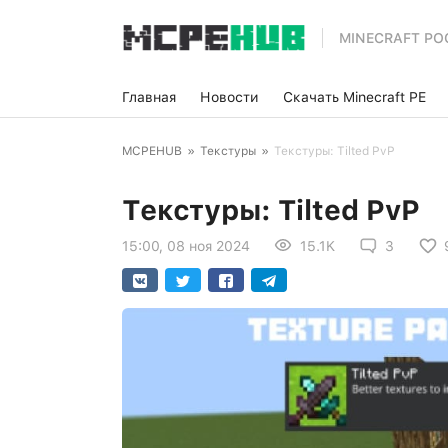
MINECRAFT PO
Главная
Новости
Скачать Minecraft PE
MCPEHUB
»
Текстуры
»
Текстуры: Tilted PvP
Текстуры: Tilted PvP
15:00, 08 ноя 2024
15.1K
3