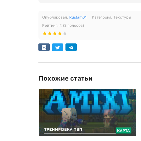
Опубликовал:
Rustam01
Категория:
Текстуры
Рейтинг:
4
(
3
голосов)
Похожие статьи