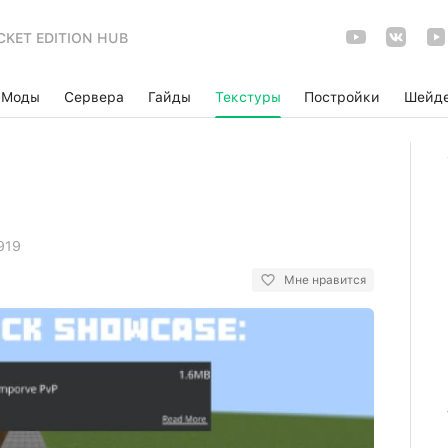
CKET EDITION HUB
Моды
Сервера
Гайды
Текстуры
Постройки
Шейд
919
Мне нравится