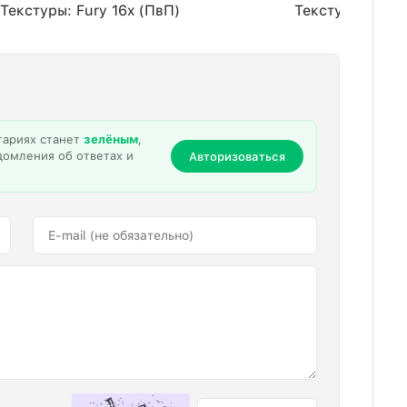
Текстуры: Fury 16x (ПвП)
Текстуры: Basti
тариях станет
зелёным
,
домления об ответах и
Авторизоваться