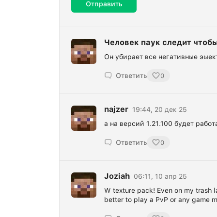
Отправить
Человек паук следит чтобы
Он убирает все негативные эыек
Ответить
0
najzer
19:44, 20 дек 25
а на версий 1.21.100 будет рабо
Ответить
0
Joziah
06:11, 10 апр 25
W texture pack! Even on my trash la
better to play a PvP or any game m