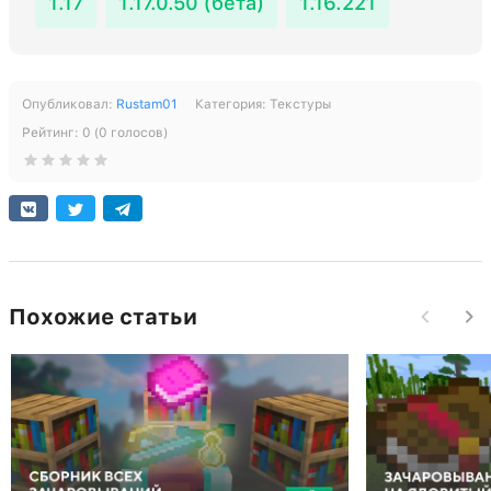
1.17
1.17.0.50 (бета)
1.16.221
Опубликовал:
Rustam01
Категория:
Текстуры
Рейтинг:
0
(
0
голосов)
Похожие статьи