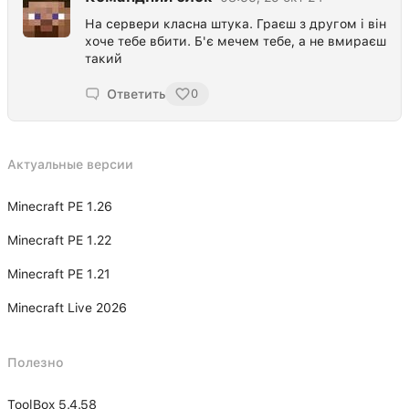
На сервери класна штука. Граєш з другом і він
хоче тебе вбити. Б'є мечем тебе, а не вмираєш
такий
Ответить
0
Актуальные версии
Minecraft PE 1.26
Minecraft PE 1.22
Minecraft PE 1.21
Minecraft Live 2026
Полезно
ToolBox 5.4.58