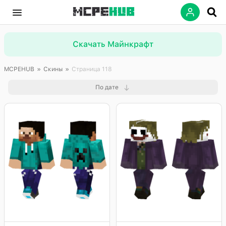
Скачать Майнкрафт
MCPEHUB
»
Скины
»
Страница 118
По дате