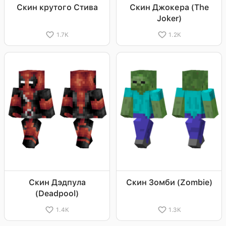
Скин крутого Стива
Скин Джокера (The
Joker)
1.7K
1.2K
Скин Дэдпула
Скин Зомби (Zombie)
(Deadpool)
1.4K
1.3K