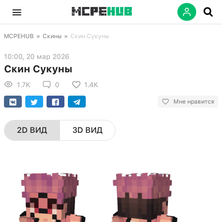
MCPEHUB
»
Скины
»
Скин Сукуны
10:00, 20 мар 2026
Скин Сукуны
1.7K
0
1.4K
Мне нравится
2D ВИД
3D ВИД