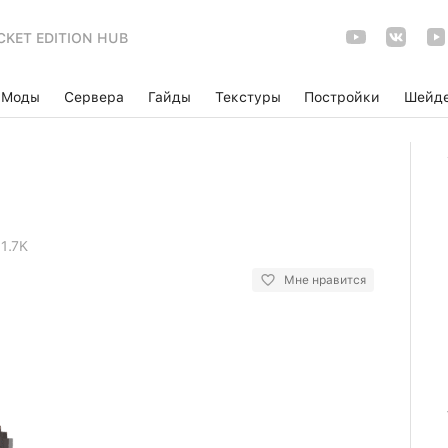
CKET EDITION HUB
Моды
Сервера
Гайды
Текстуры
Постройки
Шейд
1.7K
Мне нравится