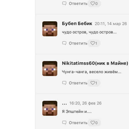
Ответить
0
Бубеп Бебик
20:11, 14 мар 26
чудо остров, чудо остров...
Ответить
1
Nikitatimss60(ник в Майне)
Чунга-чанга, весело живём...
Ответить
1
...
16:20, 26 фев 26
Я Эпштейн и....
Ответить
0