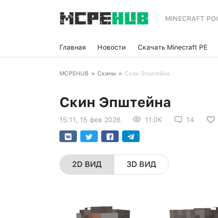
MINECRAFT PO
Главная
Новости
Скачать Minecraft PE
MCPEHUB
»
Скины
»
Скин Эпштейна
Скин Эпштейна
15:11, 15 фев 2026
11.0K
14
2D ВИД
3D ВИД