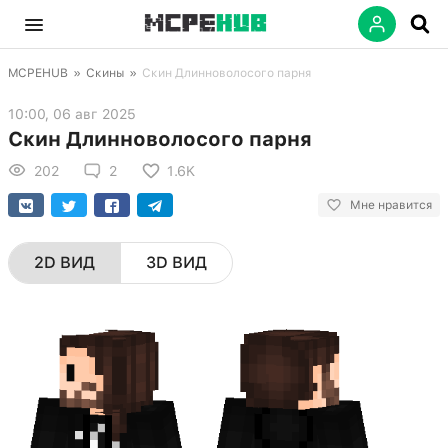
MCPEHUB
»
Скины
»
Скин Длинноволосого парня
10:00, 06 авг 2025
Скин Длинноволосого парня
202
2
1.6K
Мне нравится
2D ВИД
3D ВИД