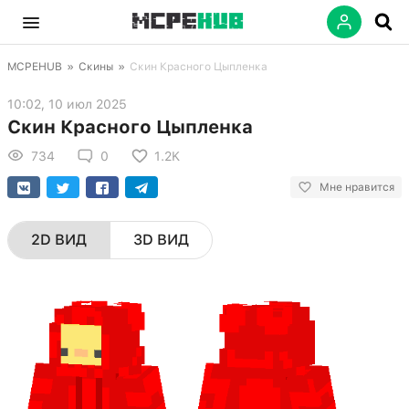
MCPEHUB
»
Скины
»
Скин Красного Цыпленка
10:02, 10 июл 2025
Скин Красного Цыпленка
734
0
1.2K
Мне нравится
2D ВИД
3D ВИД