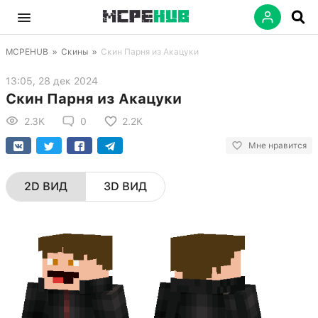
MCPEHUB
»
Скины
»
Скин Парня из Акацуки
13:05, 28 дек 2024
Скин Парня из Акацуки
2.3K
0
2.2K
Мне нравится
2D ВИД
3D ВИД