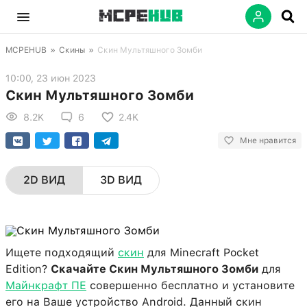
MCPEHUB
»
Скины
»
Скин Мультяшного Зомби
10:00, 23 июн 2023
Скин Мультяшного Зомби
8.2K
6
2.4K
Мне нравится
2D ВИД
3D ВИД
Ищете подходящий
скин
для Minecraft Pocket
Edition?
Скачайте Скин Мультяшного Зомби
для
Майнкрафт ПЕ
совершенно бесплатно и установите
его на Ваше устройство Android. Данный скин