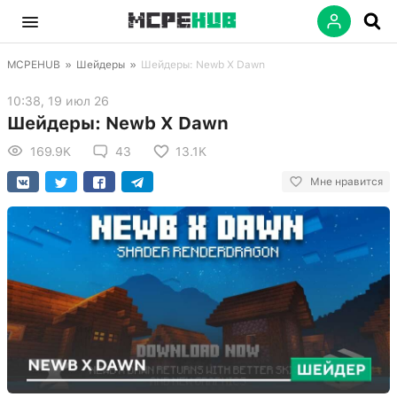
MCPEHUB
»
Шейдеры
»
Шейдеры: Newb X Dawn
10:38, 19 июл 26
Шейдеры: Newb X Dawn
169.9K
43
13.1K
Мне нравится