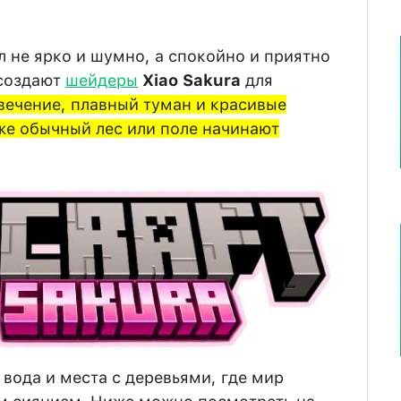
л не ярко и шумно, а спокойно и приятно
 создают
шейдеры
Xiao Sakura
для
вечение, плавный туман и красивые
же обычный лес или поле начинают
 вода и места с деревьями, где мир