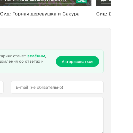
Сид: Горная деревушка и Сакура
Сид: Деревни 
тариях станет
зелёным
,
домления об ответах и
Авторизоваться