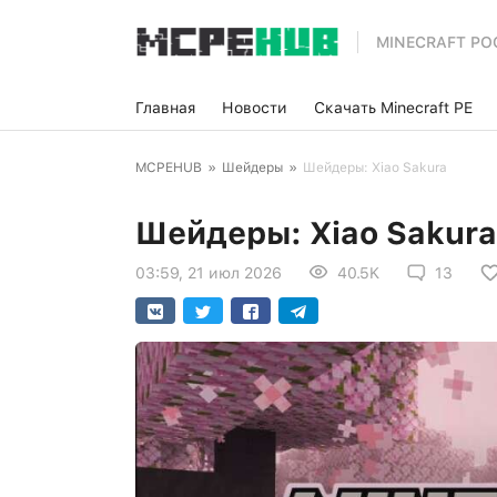
MINECRAFT PO
Главная
Новости
Скачать Minecraft PE
MCPEHUB
»
Шейдеры
»
Шейдеры: Xiao Sakura
Шейдеры: Xiao Sakura
03:59, 21 июл 2026
40.5K
13