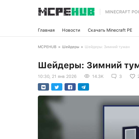
MINECRAFT PO
Главная
Новости
Скачать Minecraft PE
MCPEHUB
»
Шейдеры
»
Шейдеры: Зимний туман
Шейдеры: Зимний ту
10:30, 21 янв 2026
14.3K
3