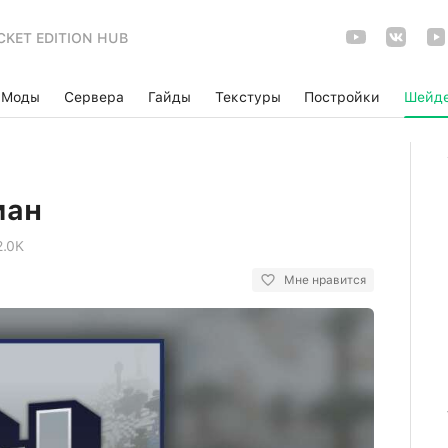
CKET EDITION HUB
Моды
Сервера
Гайды
Текстуры
Постройки
Шейд
ман
2.0K
Мне нравится