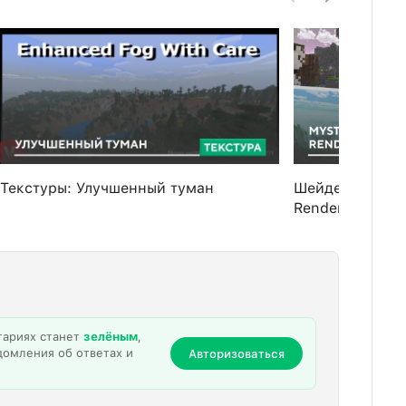
Текстуры: Улучшенный туман
Шейдеры: Myst
Render Dragon
тариях станет
зелёным
,
домления об ответах и
Авторизоваться