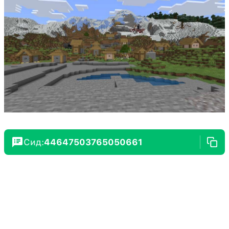
Сид:
44647503765050661