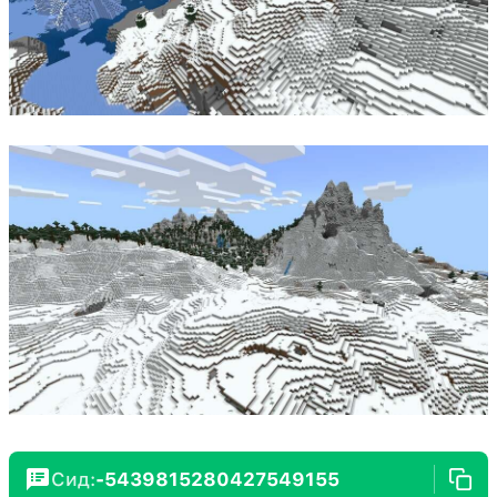
Сид:
-5439815280427549155