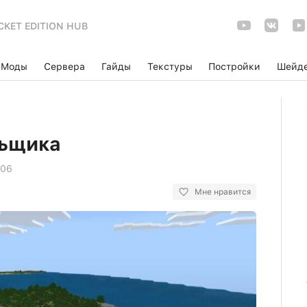
CKET EDITION HUB
Моды
Сервера
Гайды
Текстуры
Постройки
Шейд
льщика
06
Мне нравится