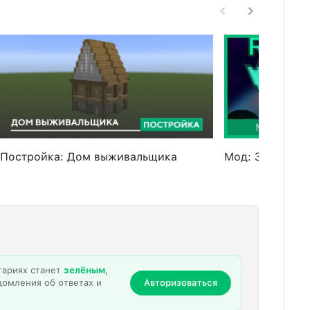
Постройка: Дом выживальщика
Мод: Защита о
тариях станет
зелёным
,
домления об ответах и
Авторизоваться