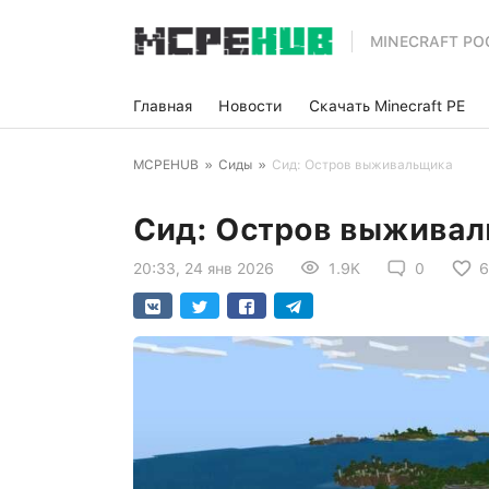
MINECRAFT PO
Главная
Новости
Скачать Minecraft PE
MCPEHUB
»
Сиды
»
Сид: Остров выживальщика
Сид: Остров выжива
20:33, 24 янв 2026
1.9K
0
6