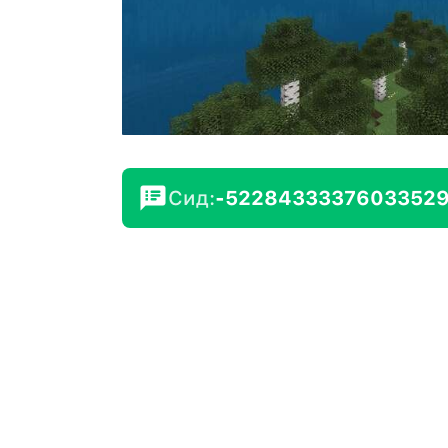
Сид:
-5228433337603352