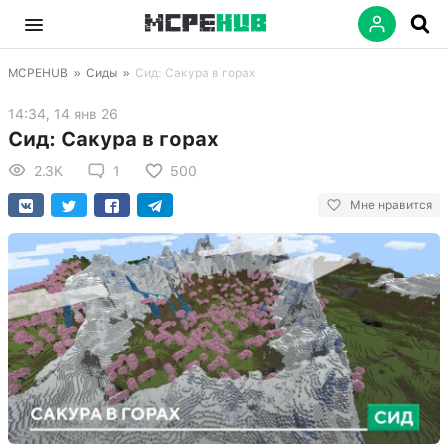
MCPEHUB
»
Сиды
»
Сид: Сакура в горах
14:34, 14 янв 26
Сид: Сакура в горах
2.3K
1
500
Мне нравится