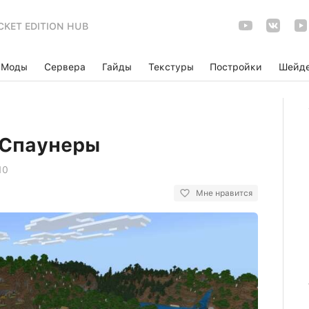
CKET EDITION HUB
Моды
Сервера
Гайды
Текстуры
Постройки
Шейд
 Спаунеры
10
Мне нравится