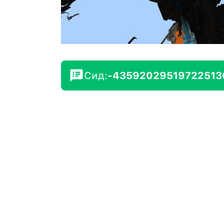
Сид:
-43592029519722513