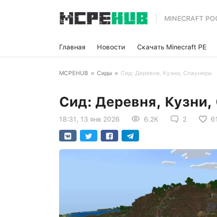
MINECRAFT PO
Главная
Новости
Скачать Minecraft PE
MCPEHUB
»
Сиды
»
Сид: Деревня, Кузни, Спаунеры
Сид: Деревня, Кузни,
18:31, 13 янв 2026
6.2K
2
6